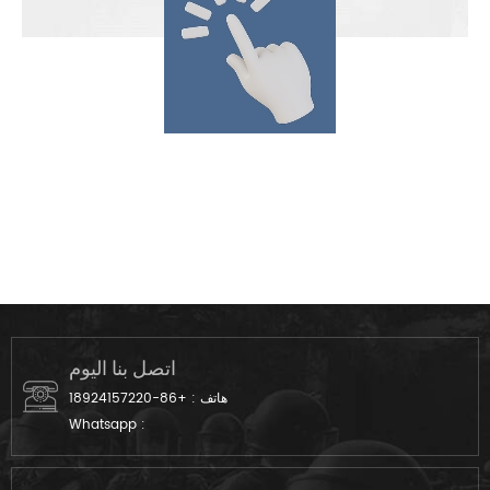
اتصل بنا اليوم
هاتف :
+86-18924157220
Whatsapp :