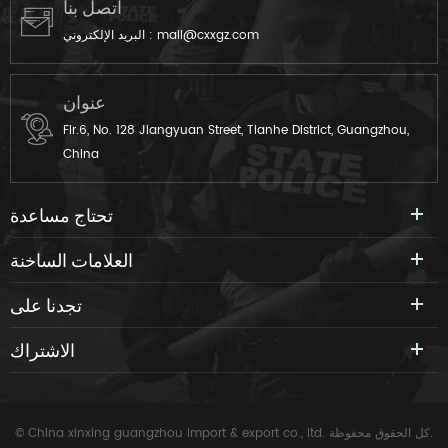
اتصل بنا
mail@cxxgz.com
البريد الإلكتروني :
عنوان
Flr.6, No. 128 Jiangyuan Street, Tianhe District, Guangzhou,
China
تحتاج مساعدة
العلامات الساخنة
تجدنا على
الاشتراك
© China xinxing guangzhou import & export co., ltd. كل الحقوق محفوظة.