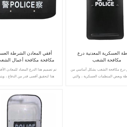
ة العسكرية المعدنية درع
أفقي المعادن الشرطة العس
مكافحة الشغب
مكافحة مكافحة أعمال الشغ
م درع مكافحة الشغب بشكل أساسي من
تم تصميم هذا الدرع المضاد للمعادن الأف
ة وبعض المنظمات العسكرية ، والتي
هذا لتحقيق أقصى قدر من الدفاع ، ويتمي
المهمات.
سبيكة فولاذية معززة وتصميم عرضي واسع
من الآثار والقذائف ، وارتفاع الحشو
سيناريوهات عالية الخطورة.