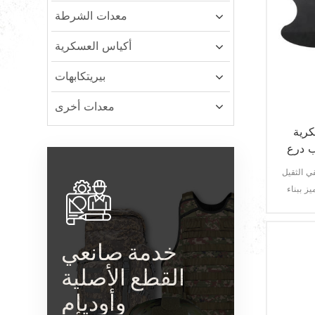
معدات الشرطة
أكياس العسكرية
بيريتكابهات
معدات أخرى
كرية
ب درع
قي الثقيل
ز ببناء
 للحماية
د في
خدمة صانعي
القطع الأصلية
وأوديإم