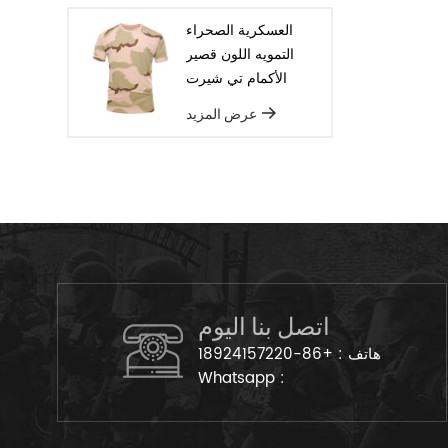
العسكرية الصحراء
التمويه اللون قصير
الأكمام تي شيرت
عرض المزيد
اتصل بنا اليوم
هاتف :
+86-18924157220
Whatsapp :