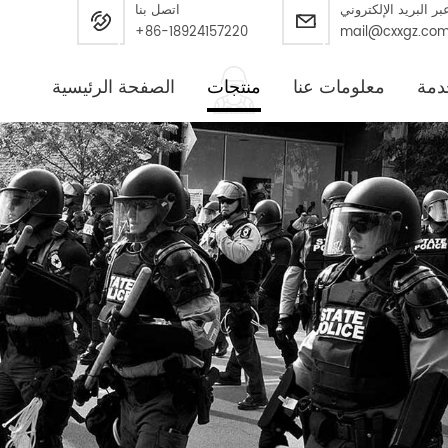
بر البريد الإلكتروني
اتصل بنا
+86-18924157220
mail@cxxgz.co
دمة
معلومات عنا
منتجات
الصفحة الرئيسية