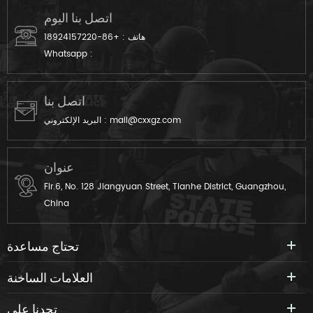
امتصاص العرق جيد التهوية , ثبات
اتصل بنا اليوم
لون الإضاءة , الغسيل والفرك .
هاتف :
+86-18924157220
Whatsapp :
اتصل بنا
mail@cxxgz.com
البريد الإلكتروني :
عنوان
Flr.6, No. 128 Jiangyuan Street, Tianhe District, Guangzhou,
China
تحتاج مساعدة
العلامات الساخنة
تجدنا على