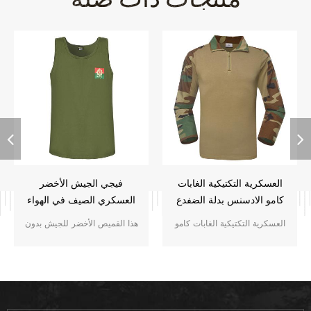
العسكرية التكتيكية الغابات
فيجي الجيش الأخضر
كامو الادسنس بدلة الضفدع
العسكري الصيف في الهواء
الطلق قصيرة الأكمام تي
العسكرية التكتيكية الغابات كامو
هذا القميص الأخضر للجيش بدون
شيرت سترة
الادسنس يتم تخصيص بدلة الضفدع
كم هو نسيج فيجي عسكري . مريح
للجندي في ساحة المعركة للمهام
ويسمح بمرور الهواء للجنود لارتدائه
المحلية والكثير من الوظائف
في أيام الصيف الحارة . القماش:
للجنود الاستخدام اليومي و
100٪ قطن , محبوك , 190 جرامًا
في المتر المربع , ناعم ومريح ,