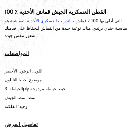
100 ٪ القطن العسكرية الجيش قماش الأحذية
التي أدلى بها 100 ٪ قماش ،
التدريب العسكري الأحذية القماشية
هو
مناسبة جندي يرتدي. هناك نوعية جيدة من القماش للحفاظ على قدميك
شعور تنفس جيدة.
المواصفات
اللون: الزيتون الأخضر
موضوع: خيط النايلون
الخياطة: 3ply خيط خياطة مزدوجة
نمط: نمط الجيش
وحيد: الفلكنة
تفاصيل العرض