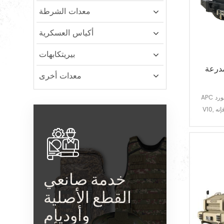
معدات الشرطة
أكياس العسكرية
بيريتكابهات
درعة
معدات أخرى
APC هو الهيكل الأصلي فورد F-550 6.8 لتر EFI
V10, السرعة القصوى 130 كيلومترا/ساعة ، فإنه
خدمة صانعي
القطع الأصلية
وأوديإم