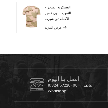
العسكرية الصحراء
التمويه اللون قصير
الأكمام تي شيرت
عرض المزيد
اتصل بنا اليوم
هاتف :
+86-18924157220
Whatsapp :