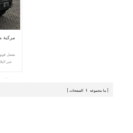
مركبة م
بفضل قوتها 
عبر البل
ما مجموعه
1
الصفحات