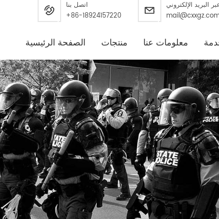
بر البريد الإلكتروني
اتصل بنا
+86-18924157220
mail@cxxgz.co
دمة
معلومات عنا
منتجات
الصفحة الرئيسية