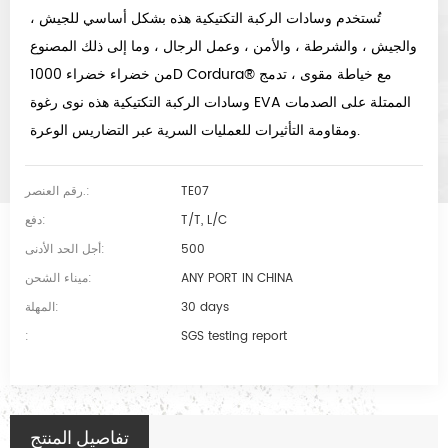
تُستخدم وسادات الركبة التكتيكية هذه بشكل أساسي للجيش ،
والجيش ، والشرطة ، والأمن ، وعمل الرجال ، وما إلى ذلك المصنوع
من خضراء خضراء 1000D Cordura® مع خياطة مقوى ، تدمج
وسادات الركبة التكتيكية هذه نوى رغوة EVA الممتلة على الصدمات
ومقاومة التأثيرات للعمليات السرية عبر التضاريس الوعرة.
TE07
رقم العنصر.:
T/T, L/C
دفع:
500
أجل الحد الأدنى:
ANY PORT IN CHINA
ميناء الشحن:
30 days
المهلة:
:
SGS testing report
تفاصيل المنتج