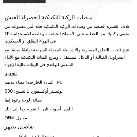
منصات الركبة التكتيكية الخضراء الجيش
غلاف القشرة الصعبة من وسادات الركبة التكتيكية هذه التي مصنوعة من
TPU تحمي ركبتيك من الحطام على الأسطح الخشنة ، وخاصة للاستخدام
في الهواء الطلق أو العسكري
تتيح فتحات التعلق المعيارية والأشرطة المعدلة السريعة توافقًا سلسًا مع
السراويل القتالية أو التآكل المستقل ، ومزج المتانة التكتيكية مع الأداء
المتدني للواضح في البيئات عالية الإجهاد
تحديد
المادة الخارجية: غطاء قذيفة TPU
النسيج: 600D بوليستر أوكسفورد
بطانة: لوحة رغوة إيفا
اللون: أسود ، تان ، التمويه وما إلى ذلك
OEM: مقبول
تفاصيل تظهر
وسادة الركبة في الداخل