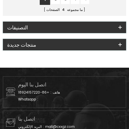
ما مجموعه
4
الصفحات
التصنيفات
منتجات جديدة
اتصل بنا اليوم
هاتف :
+86-18924157220
Whatsapp :
اتصل بنا
mail@cxxgz.com
البريد الإلكتروني :