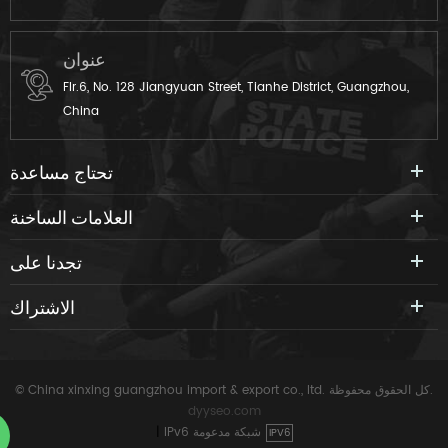
عنوان
Flr.6, No. 128 Jiangyuan Street, Tianhe District, Guangzhou,
China
تحتاج مساعدة
العلامات الساخنة
تجدنا على
الاشتراك
© China xinxing guangzhou import & export co., ltd. كل الحقوق محفوظة.
dyyseo.com
IPv6 شبكة مدعومة
|
IPV6