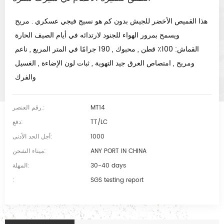
هذا القميص الأخضر للجيش بدون
كم
هو نسيج فيجي عسكري . مريح
ويسمح بمرور الهواء للجنود لارتدائه في أيام الصيف الحارة .
القماش: 100٪ قطن , محبوك , 190 جرامًا في المتر المربع , ناعم
ومريح , امتصاص العرق جيد التهوية , ثبات لون الإضاءة , الغسيل
والفرك .
MT14
رقم العنصر.:
TT/LC
دفع:
1000
أجل الحد الأدنى:
ANY PORT IN CHINA
ميناء الشحن:
30-40 days
المهلة:
:
SGS testing report