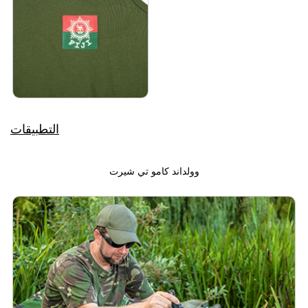
التطبيقات
وولداند كامو تي شيرت