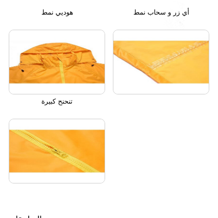
أي زر و سحاب نمط
هوديي نمط
تنحنح كبيرة