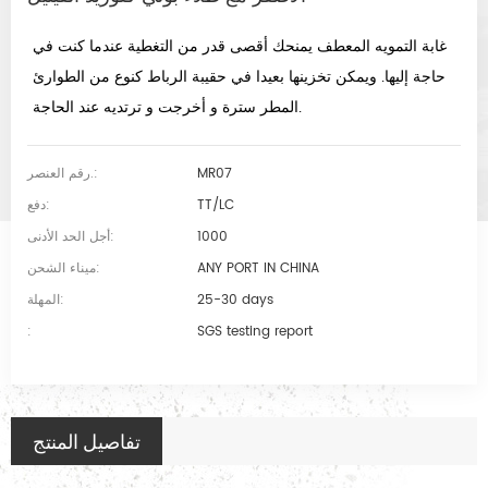
غابة التمويه المعطف يمنحك أقصى قدر من التغطية عندما كنت في
حاجة إليها. ويمكن تخزينها بعيدا في حقيبة الرباط كنوع من الطوارئ
المطر سترة و أخرجت و ترتديه عند الحاجة.
MR07
رقم العنصر.:
TT/LC
دفع:
1000
أجل الحد الأدنى:
ANY PORT IN CHINA
ميناء الشحن:
25-30 days
المهلة:
:
SGS testing report
تفاصيل المنتج