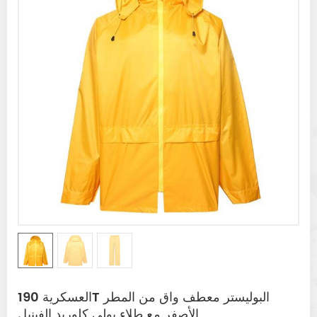
العسكرية 190T البوليستر معطف واق من المطر
الأصفر مع طلاء بولي كلوريد الفينيل