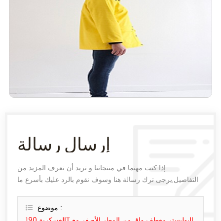
إرسال رسالة
إذا كنت مهتما في منتجاتنا و تريد أن تعرف المزيد من
التفاصيل,يرجى ترك رسالة هنا وسوف نقوم بالرد عليك بأسرع ما
يمكن.
موضوع :
العسكرية 190T البوليستر معطف واق من المطر الأصفر مع