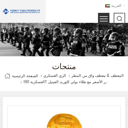
العربية
منتجات
المعطف & معطف واق من المطر
الزي العسكري
الصفحة الرئيسية
العسكرية 190T البوليستر معطف واق من المطر الأصفر مع طلاء بولي كلوريد الفينيل