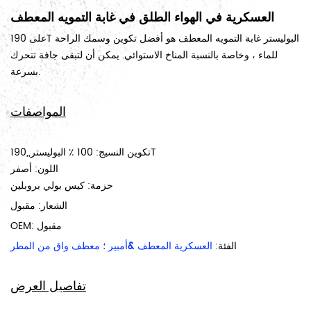
العسكرية في الهواء الطلق في غابة التمويه المعطف
على 190T البوليستر غابة التمويه المعطف هو أفضل تكوين وسمك الراحة
للماء ، وخاصة بالنسبة المناخ الاستوائي. يمكن أن لتبقى جافة تتحرك
بسرعة.
المواصفات
تكوين النسيج: 100 ٪ البوليستر,,190T
اللون: أصفر
حزمة: كيس بولي بروبلين
الشعار: مقبول
OEM: مقبول
الفئة:
العسكرية المعطف &أمبير ؛ معطف واق من المطر
تفاصيل العرض