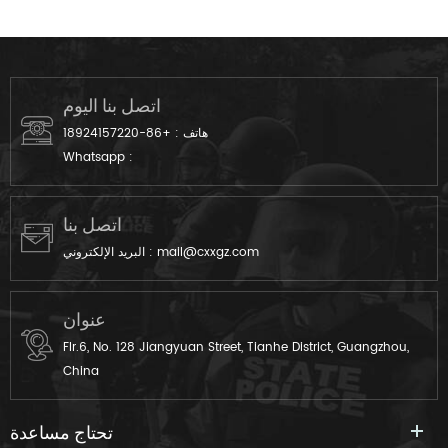
الأنشطة. لقد قمنا بتصميم هذا من
بعض وظائف: قابلة لإعادة
صنع النسيج إلى الانتهاء من المنتج.
الاستخدام ، سوبر قوية ، الصديقة
يمكننا أن العرف وفقا للطلب
للبيئة ، إلخ. سوبر قوية سوبر قوية
الخاص بك. سوبر قوية سوبر قوية
اتصل بنا اليوم
هاتف :
+86-18924157220
Whatsapp :
اتصل بنا
mail@cxxgz.com
البريد الإلكتروني :
عنوان
Flr.6, No. 128 Jiangyuan Street, Tianhe District, Guangzhou,
China
تحتاج مساعدة