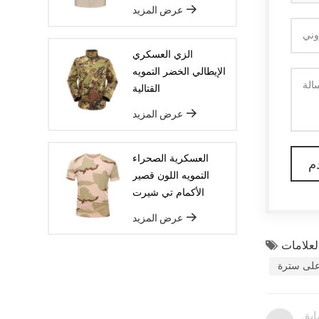
عرض المزيد
العينة ، سوف ترتيب البضائع على خط
الإنتاج لضمان أن تكون السلع ديليفيريد
الزي العسكري
في الوقت المحدد.
الإيطالي الخضر التمويه
القتالية
عرض المزيد
العسكرية الصحراء
التمويه اللون قصير
الأكمام تي شيرت
عرض المزيد
لى سترة
ابق