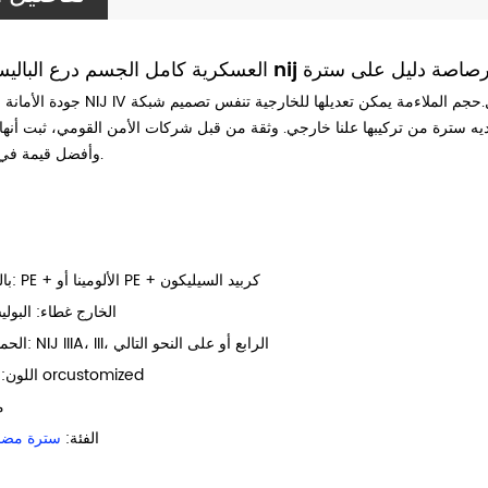
ستية سترة nij مستوى الرابع رصاصة دليل على سترة
جودة الأمانة خفيفة الوزن NIJ IV مقدرة عارية الصدرية مناسبة للشرطة والتدريب
ديه سترة من تركيبها علنا خارجي. وثقة من قبل شركات الأمن القومي، ثبت أنها ت
وأفضل قيمة في الجسم درع.
باليستية المواد: PE + الألومينا أو PE + كربيد السيليكون
الخارج غطاء: البول
الحماية المستوى: NIJ IIIA، III، الرابع أو على النحو التالي
اللون: أسود، أزرق orcustomized
EM
الفئة:
سترة مضا