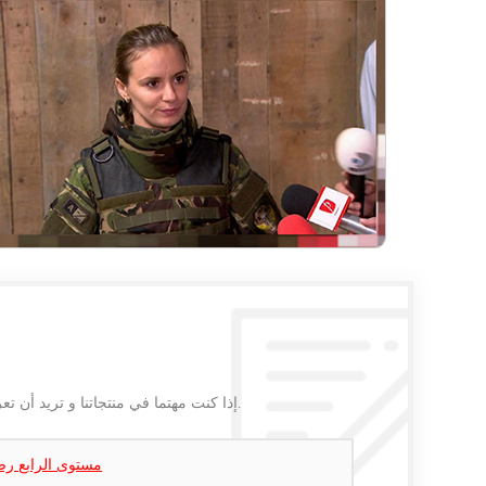
إذا كنت مهتما في منتجاتنا و تريد أن تعرف المزيد من التفاصيل,يرجى ترك رسالة هنا وسوف نقوم بالرد عليك بأسرع ما يمكن.
العسكرية كامل الجسم درع الباليستي