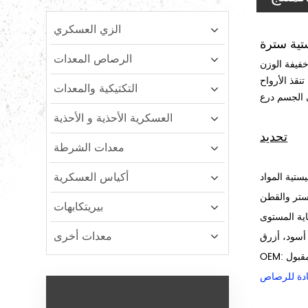
الزي العسكري
الرصاص المعدات
 العسكري و القتال.حجم الملاءمة يمكن تعديلها للخارجية تنفس تصميم شبكة
نقذ الأرواح
التكتيكية والمعدات
العسكرية الأحذية و الأحذية
تحديد
معدات الشرطة
أكياس العسكرية
يستر والقطن
بيريتكابهات
معدات أخرى
O: مقبول
دة للرصاص