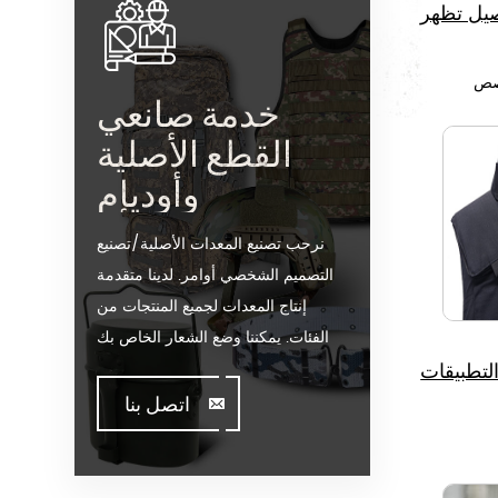
صيل تظهر
صص
خدمة صانعي
القطع الأصلية
وأوديإم
نرحب تصنيع المعدات الأصلية/تصنيع
التصميم الشخصي أوامر. لدينا متقدمة
إنتاج المعدات لجميع المنتجات من
الفئات. يمكننا وضع الشعار الخاص بك
لتطبيقات
على موقعنا على الساخن بيع نموذج أو
تساعدك على إنتاج أوامر عندما تقابل
اتصل بنا
toughissues. ونحن مساعدة قيمة
العملاء لتصميم وتطوير منتجاتها من
خلال الوقوف على الإبداع &أمبير ؛