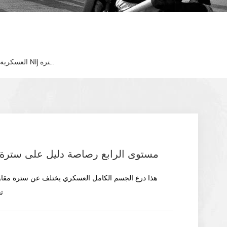
العسكرية كامل الجسم درع الباليستية سترة Nij مستوى الرابع رصاصة دليل على سترة
العسكرية كامل الجسم درع الباليستية سترة Nij مستوى الرابع رصاصة دليل على سترة
تحقق درع الجسم الكامل الحماية. انها مناسبة لتدريب الشرطة و واجب. 