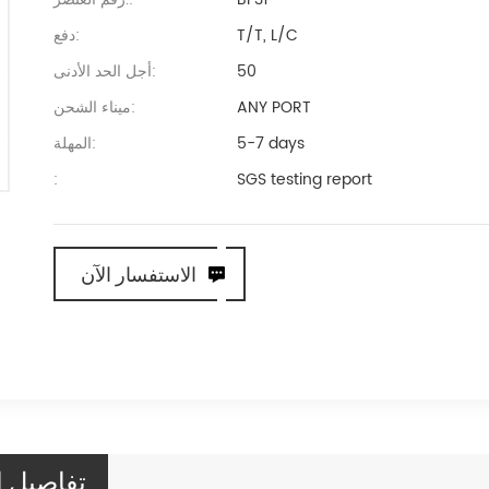
T/T, L/C
دفع:
50
أجل الحد الأدنى:
ANY PORT
ميناء الشحن:
5-7 days
المهلة:
:
SGS testing report
الاستفسار الآن
تفاصيل ا