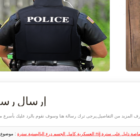
إرسال رسا
ة سترة nij مستوى الرابع رصاصة دليل على سترة
موضوع :