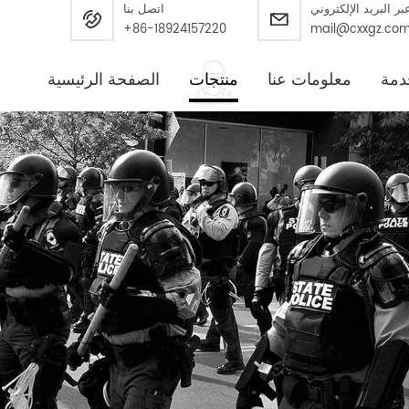
بر البريد الإلكتروني
اتصل بنا
+86-18924157220
mail@cxxgz.co
دمة
معلومات عنا
منتجات
الصفحة الرئيسية