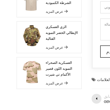
كامل الحبوب والجلود من جلد الغزال
الشرطة الكمبودية
والجلود وغيرها. الإنتاج الضخم بعد تأكيد
عرض المزيد
العينة ، سوف ترتيب البضائع على خط
الإنتاج لضمان أن تكون السلع ديليفيريد
الزي العسكري
في الوقت المحدد.
الإيطالي الخضر التمويه
القتالية
عرض المزيد
العسكرية الصحراء
التمويه اللون قصير
الأكمام تي شيرت
عرض المزيد
ابق