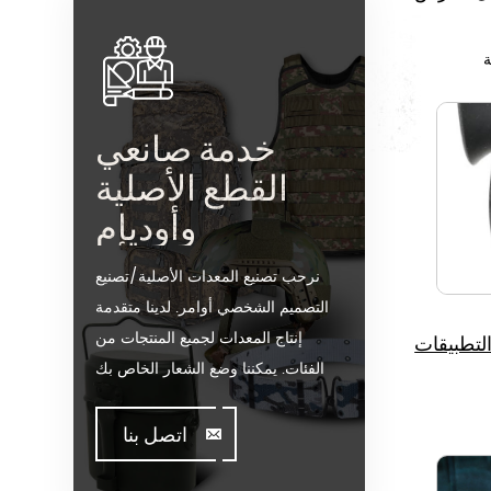
ة
خدمة صانعي
القطع الأصلية
وأوديإم
نرحب تصنيع المعدات الأصلية/تصنيع
التصميم الشخصي أوامر. لدينا متقدمة
إنتاج المعدات لجميع المنتجات من
لتطبيقات
الفئات. يمكننا وضع الشعار الخاص بك
على موقعنا على الساخن بيع نموذج أو
تساعدك على إنتاج أوامر عندما تقابل
اتصل بنا
toughissues. ونحن مساعدة قيمة