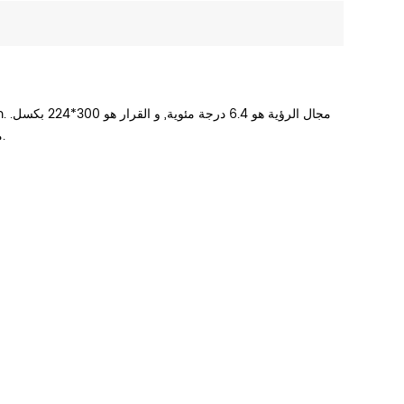
بالنسبة desplay من هذا الجهاز هو شاشة LCD. مجموع الوزن 310 غرام(مع البطاريات أيضا.