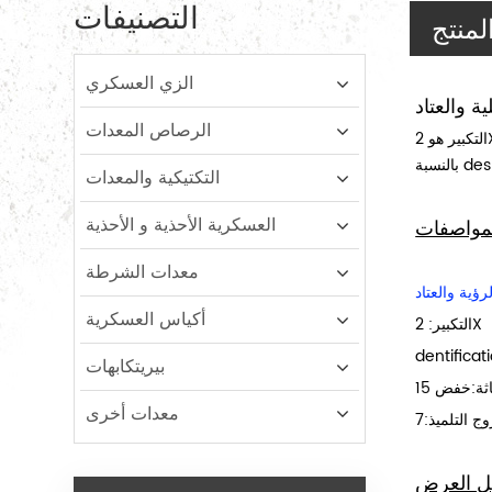
التصنيفات
لمنتج
الزي العسكري
ة والعتاد
الرصاص المعدات
التكبير هو 2X ، وتحديد نطاق 400 متر. و عيون الإغاثة هو خفض 15mm. خروج التلميذ 7mm. مجال الرؤية هو 6.4 درجة مئوية, و القرار هو 300*224 بكسل.
التكتيكية والمعدات
العسكرية الأحذية و الأحذية
مواصفات
معدات الشرطة
رؤية والعتاد
أكياس العسكرية
التكبير: 2X
بيريتكابهات
معدات أخرى
ل العرض