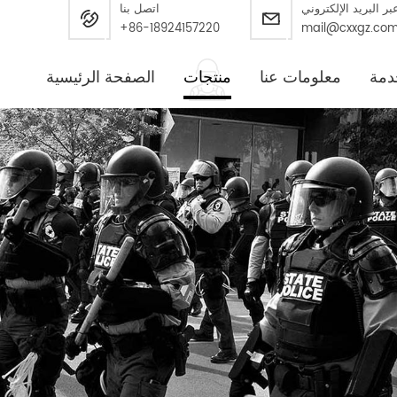
بر البريد الإلكتروني
اتصل بنا
+86-18924157220
mail@cxxgz.co
دمة
معلومات عنا
منتجات
الصفحة الرئيسية