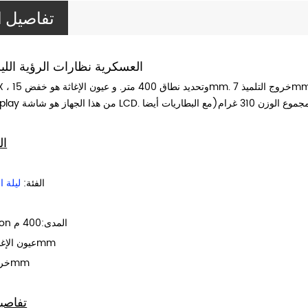
تفاصيل ا
العسكرية نظارات الرؤية الليلي
ال
الفئة:
ليلة ال
dentification المدى:400 م
عيون الإغاثة:خفض 15mm
خروج التلميذ:7mm
تفاصي