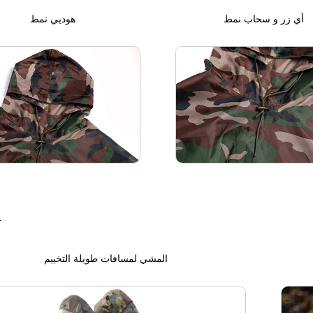
أي زر و سحاب نمط
هوديي نمط
ا
المشي لمسافات طويلة التخييم