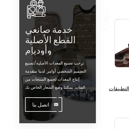
خدمة صانعي
القطع الأصلية
وأوديإم
نرحب تصنيع المعدات الأصلية/تصنيع
التصميم الشخصي أوامر. لدينا متقدمة
إنتاج المعدات لجميع المنتجات من
الفئات. يمكننا وضع الشعار الخاص بك
لتطبيقات
على موقعنا على الساخن بيع نموذج أو
تساعدك على إنتاج أوامر عندما تقابل
اتصل بنا
toughissues. ونحن مساعدة قيمة
العملاء لتصميم وتطوير منتجاتها من
خلال الوقوف على الإبداع &أمبير ؛