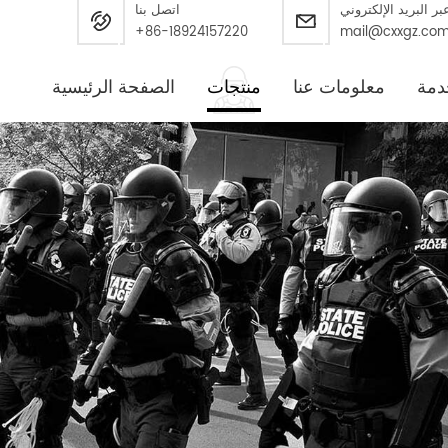
بر البريد الإلكتروني
اتصل بنا
+86-18924157220
mail@cxxgz.co
دمة
معلومات عنا
منتجات
الصفحة الرئيسية