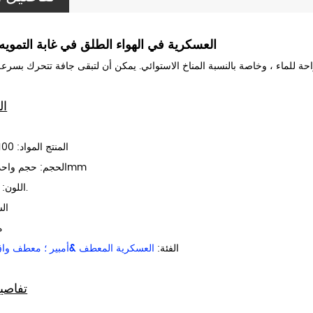
العسكرية في الهواء الطلق في غابة التموي
ال
المنتج المواد: 100 ٪ البوليستر
الحجم: حجم واحد ، 145*210mm
اللون: التمويه ، إلخ.
ال
EM
الفئة:
العسكرية المعطف &أمبير ؛ معطف واق
تفاصي