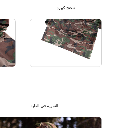
تنحنح كبيرة
التمويه في الغابة