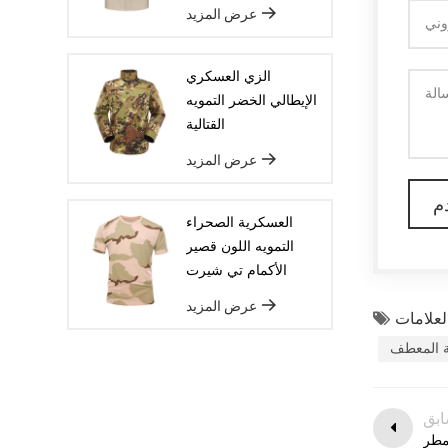
عرض المزيد
العينة ، سوف ترتيب البضائع على خط
الإنتاج لضمان أن تكون السلع ديليفيريد
الزي العسكري
في الوقت المحدد.
الإيطالي الخضر التمويه
القتالية
عرض المزيد
العسكرية الصحراء
التمويه اللون قصير
الأكمام تي شيرت
عرض المزيد
ية المعطف
ابق