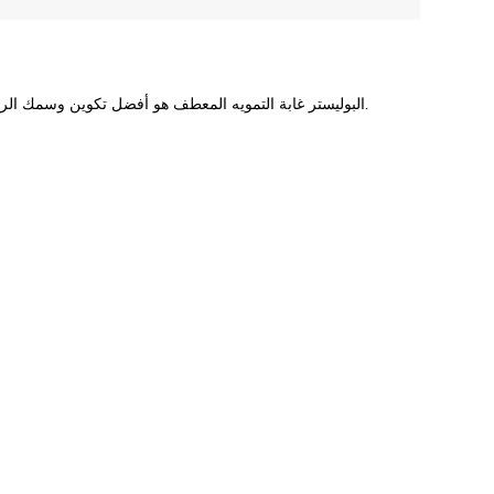
على 190T البوليستر غابة التمويه المعطف هو أفضل تكوين وسمك الراحة للماء ، وخاصة بالنسبة المناخ الاستوائي. يمكن أن لتبقى جافة تتحرك بسرعة.