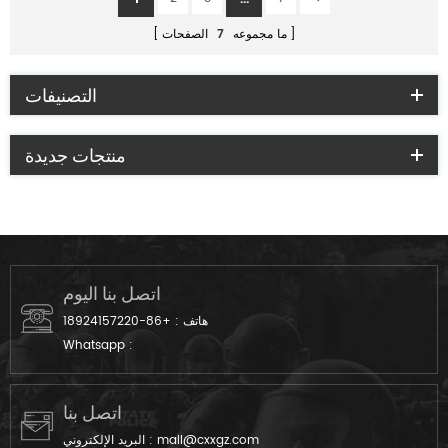
ما مجموعه
7
الصفحات
التصنيفات
منتجات جديدة
اتصل بنا اليوم
هاتف :
+86-18924157220
Whatsapp :
اتصل بنا
mail@cxxgz.com
البريد الإلكتروني :