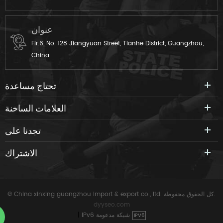
عنوان
Flr.6, No. 128 Jiangyuan Street, Tianhe District, Guangzhou,
China
تحتاج مساعدة
العلامات الساخنة
تجدنا على
الاشتراك
© China xinxing guangzhou import & export co., ltd. كل الحقوق محفوظة.
dyyseo.com
IPv6 شبكة مدعومة
|
IPV6