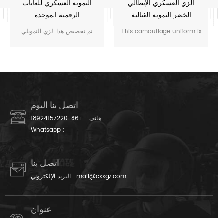
الزي العسكري الإيطالي
التمويه العسكري للغابات
الخضر التمويه القتالية
الرقمية الموحدة
This camouflage uniform is
تم تخصيص هذا الزي التمويلي
for the soldier of Italy. The
لحراس m.o.e. كمبوديا. قمنا
vegetatao camouflage color
بتصميمه من القماش الرمادي إلى
multicam fits field like
المنتج النهائي.
Italian’s environment.
اتصل بنا اليوم
هاتف :
+86-18924157220
Whatsapp :
اتصل بنا
mail@cxxgz.com
البريد الإلكتروني :
عنوان