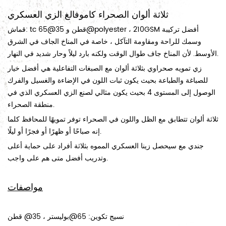
ثلاثة ألوان الصحراء كاموفالغ الزي العسكري
قماش: tc 65@قطن و 35@polyester ، 210GSM أفضل تركيبة
وسمك للراحة ومقاومة التآكل ، خاصة في المناخ الجاف في الشرق
الأوسط. لأن المناخ جاف طوال الوقت ولكنه بارد ليلاً وحار شديد في النهار.
زي تمويه صحراوي بثلاثة ألوان مع الصبغات التفاعلية هي أفضل خيار
للصباغة والطباعة بحيث يكون ثبات اللون في الإضاءة والغسيل والفرك
الوصول إلى المستوى 4 بحيث يكون مثالي لصنع الزي العسكري الذي في
منطقة الصحراء.
ثلاثة ألوان تتطابق مع الظل واللون في الصحراء توفر تمويهًا للمحافظ كلما
إنه صباحًا أو ظهرًا أو فجرًا أو ليلًا.
جندي مع سيحصل زينا العسكري المموه بثلاثة أفراد على حماية أعلى
وتدريب أفضل متى هم على واجب.
مواصفات
نسيج تكوين:
65@بوليستر ، 35@ قطن