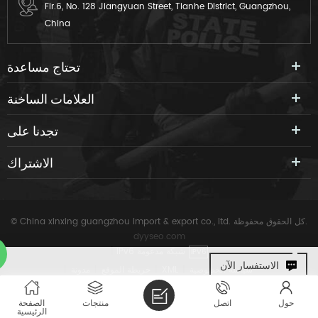
Flr.6, No. 128 Jiangyuan Street, Tianhe District, Guangzhou,
China
تحتاج مساعدة
العلامات الساخنة
تجدنا على
الاشتراك
© China xinxing guangzhou import & export co., ltd. كل الحقوق محفوظة.
dyyseo.com
IPv6 شبكة مدعومة
|
IPV6
الاستفسار الآن
سياسة الخصوصية
|
XML
|
خريطة الموقع
|
مدونة
|
حول
اتصل
منتجات
الصفحة
الرئيسية