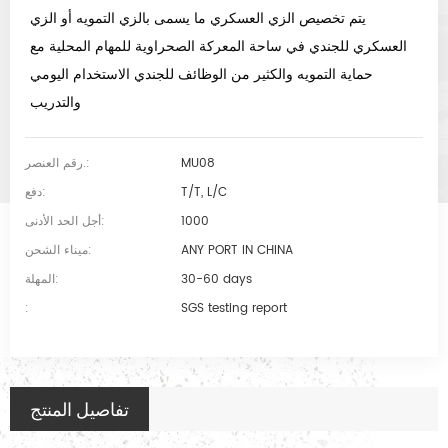
يتم تخصيص الزي العسكري ما يسمى بالزي التمويه أو الزي
العسكري للجندي في ساحة المعركة الصحراوية للمهام المحلية مع
حماية التمويه والكثير من الوظائف للجندي الاستخدام اليومي
والتدريب
MU08
رقم العنصر.:
T/T, L/C
دفع:
1000
أجل الحد الأدنى:
ANY PORT IN CHINA
ميناء الشحن:
30-60 days
المهلة:
:
SGS testing report
تفاصيل المنتج