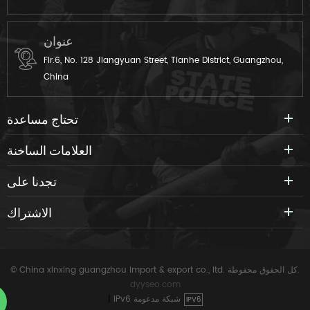
عنوان
Flr.6, No. 128 Jiangyuan Street, Tianhe District, Guangzhou,
China
تحتاج مساعدة
العلامات الساخنة
تجدنا على
الاشتراك
© China xinxing guangzhou import & export co., ltd. كل الحقوق محفوظة.
dyyseo.com
IPv6 شبكة مدعومة
|
IPV6