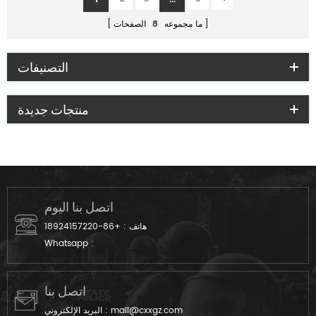
ما مجموعه
8
الصفحات
التصنيفات
منتجات جديدة
اتصل بنا اليوم
هاتف :
+86-18924157220
Whatsapp :
اتصل بنا
mail@cxxgz.com
البريد الإلكتروني :