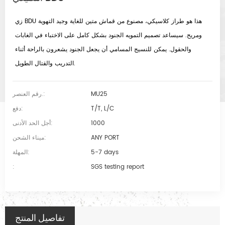
زي BDU هذا هو طراز كلاسيكي، مصنوع من قماش متين للغاية وجيد التهوية
ومريح. سيساعد تصميم التمويه الجنود بشكل كامل على الاختباء في الغابات
والحقول. يمكن للنسيج المسامي أن يجعل الجنود يشعرون بالراحة أثناء
التدريب والقتال الطويل.
MU25
رقم العنصر.:
T/T, L/C
دفع:
1000
أجل الحد الأدنى:
ANY PORT
ميناء الشحن:
5-7 days
المهلة:
:
SGS testing report
تفاصيل المنتج