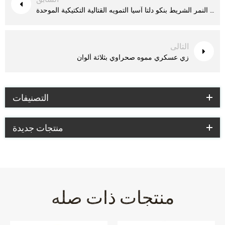
ساحل العاج الأزرق النمر الشريط بنكو دلتا آسيا التمويه القتالية التكتيكية الموحدة
التالى
زي عسكري مموه صحراوي بثلاثة ألوان
التصنيفات
منتجات جديدة
منتجات ذات صله