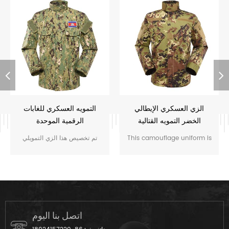
الزي العسكري الإيطالي
التمويه العسكري للغابات
الخضر التمويه القتالية
الرقمية الموحدة
This camouflage uniform is
تم تخصيص هذا الزي التمويلي
for the soldier of Italy. The
لحراس m.o.e. كمبوديا. قمنا
vegetatao camouflage color
بتصميمه من القماش الرمادي إلى
multicam fits field like
المنتج النهائي.
Italian’s environment.
اتصل بنا اليوم