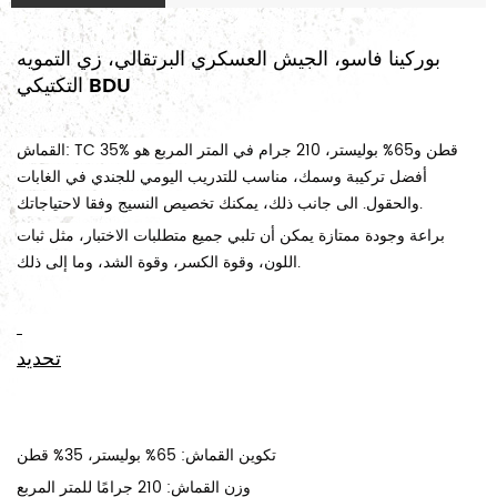
بوركينا فاسو، الجيش العسكري البرتقالي، زي التمويه
التكتيكي BDU
القماش: TC 35% قطن و65% بوليستر، 210 جرام في المتر المربع هو
أفضل تركيبة وسمك، مناسب للتدريب اليومي للجندي في الغابات
والحقول. الى جانب ذلك، يمكنك تخصيص النسيج وفقا لاحتياجاتك.
براعة وجودة ممتازة يمكن أن تلبي جميع متطلبات الاختبار، مثل ثبات
اللون، وقوة الكسر، وقوة الشد، وما إلى ذلك.
تحديد
تكوين القماش: 65% بوليستر، 35% قطن
وزن القماش: 210 جرامًا للمتر المربع