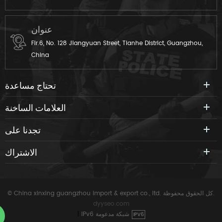
عنوان
Flr.6, No. 128 Jiangyuan Street, Tianhe District, Guangzhou,
China
تحتاج مساعدة
العلامات الساخنة
تجدنا على
الاشتراك
© China xinxing guangzhou import & export co., ltd. كل الحقوق محفوظة.
dyyseo.com
IPv6 شبكة مدعومة
|
IPV6