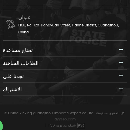
عنوان
Flr.6, No. 128 Jiangyuan Street, Tianhe District, Guangzhou,
China
تحتاج مساعدة
العلامات الساخنة
تجدنا على
الاشتراك
© China xinxing guangzhou import & export co., ltd. كل الحقوق محفوظة.
dyyseo.com
IPv6 شبكة مدعومة
|
IPV6