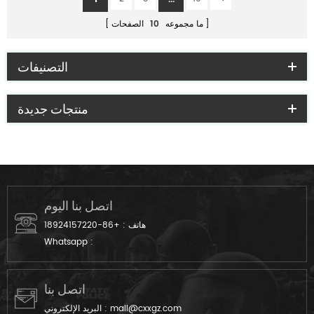
ما مجموعه
10
الصفحات
التصنيفات
منتجات جديدة
اتصل بنا اليوم
هاتف :
+86-18924157220
Whatsapp :
اتصل بنا
mail@cxxgz.com
البريد الإلكتروني :