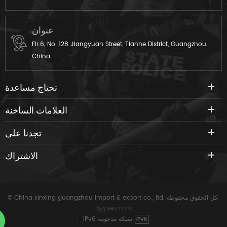
عنوان
Flr.6, No. 128 Jiangyuan Street, Tianhe District, Guangzhou,
China
تحتاج مساعدة
العلامات الساخنة
تجدنا على
الاشتراك
© China xinxing guangzhou import & export co., ltd. كل الحقوق محفوظة.
dyyseo.com
IPv6 شبكة مدعومة
|
IPV6