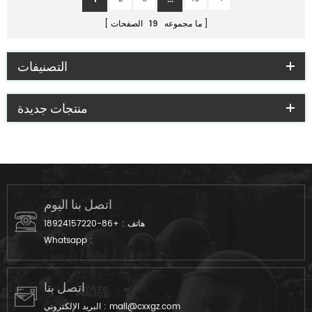
ما مجموعه
19
الصفحات
التصنيفات
منتجات جديدة
اتصل بنا اليوم
هاتف :
+86-18924157220
Whatsapp :
اتصل بنا
mail@cxxgz.com
البريد الإلكتروني :