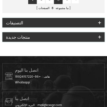
ما مجموعه
8
الصفحات
التصنيفات
منتجات جديدة
اتصل بنا اليوم
هاتف :
+86-18924157220
Whatsapp :
اتصل بنا
mail@cxxgz.com
البريد الإلكتروني :