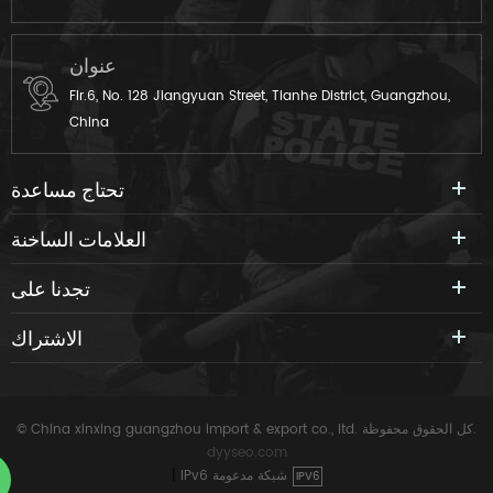
عنوان
Flr.6, No. 128 Jiangyuan Street, Tianhe District, Guangzhou,
China
تحتاج مساعدة
العلامات الساخنة
تجدنا على
الاشتراك
© China xinxing guangzhou import & export co., ltd. كل الحقوق محفوظة.
dyyseo.com
IPv6 شبكة مدعومة
|
IPV6