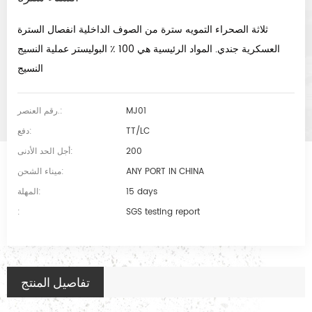
ثلاثة الصحراء التمويه سترة من الصوف الداخلية انفصال السترة
العسكرية جندي. المواد الرئيسية هي 100 ٪ البوليستر عملية النسيج
النسيج.
MJ01
رقم العنصر.:
TT/LC
دفع:
200
أجل الحد الأدنى:
ANY PORT IN CHINA
ميناء الشحن:
15 days
المهلة:
:
SGS testing report
تفاصيل المنتج