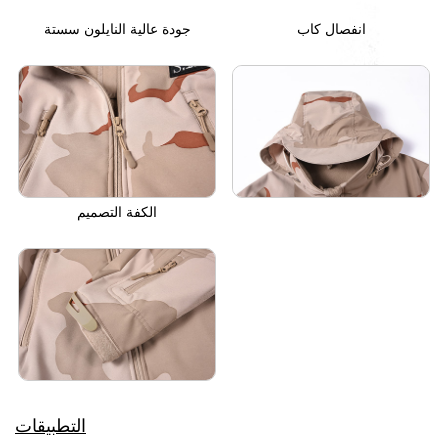
انفصال كاب
جودة عالية النايلون سستة
الكفة التصميم
التطبيقات