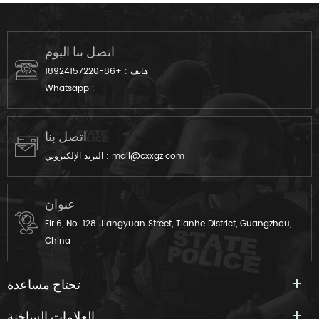
العسكري ، والتي تتمتع بالعديد من
بالعديد من المزايا مثل تنفس
المزايا مثل تنفس ، وصديق للبيئة ،
وصديق للبيئة وحجم زائد وقابل
وحجم زائد ، وقابل للعكس ،
للعكس ومقاوم للرياح.
اتصل بنا اليوم
ومقاوم للماء ، مقاوم للرياح.
هاتف :
+86-18924157220
Whatsapp :
اتصل بنا
mail@cxxgz.com
البريد الإلكتروني :
عنوان
Flr.6, No. 128 Jiangyuan Street, Tianhe District, Guangzhou,
China
تحتاج مساعدة
العلامات الساخنة