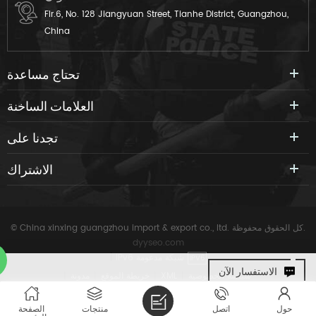
Flr.6, No. 128 Jiangyuan Street, Tianhe District, Guangzhou,
China
تحتاج مساعدة
العلامات الساخنة
تجدنا على
الاشتراك
© China xinxing guangzhou import & export co., ltd. كل الحقوق محفوظة.
dyyseo.com
IPv6 شبكة مدعومة
|
IPV6
الاستفسار الآن
سياسة الخصوصية
|
XML
|
خريطة الموقع
|
مدونة
|
حول
اتصل
منتجات
الصفحة