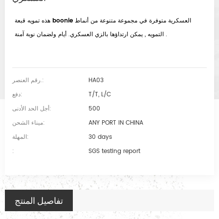
قبعة boonie العسكرية
متوفرة في مجموعة متنوعة من أنماط
هذه
تمويه
التمويه , يمكن ارتداؤها بالزي العسكري. أيام ولضمان نوبة آمنة .
HA03
رقم العنصر.:
T/T, L/C
دفع:
500
أجل الحد الأدنى:
ANY PORT IN CHINA
ميناء الشحن:
30 days
المهلة:
:
SGS testing report
تفاصيل المنتج