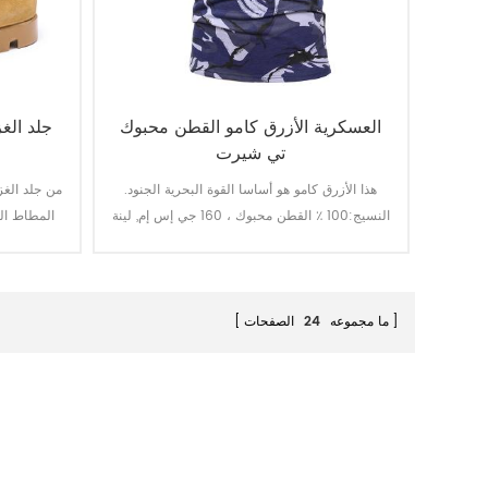
العسكرية الأزرق كامو القطن محبوك
جلد الغ
تي شيرت
هذا الأزرق كامو هو أساسا القوة البحرية الجنود.
من جلد الغز
النسيج:100 ٪ القطن محبوك ، 160 جي إس إم, لينة
المطاط الم
ومريحة وتنفس جيدة امتصاص العرق ، ثبات لون
كنت على ه
الإضاءة ، غسل وفرك هو المستوى 3-4
نوعية جيدة 
زيت مقاومة, مقاومة للحريق, طعنة وظيفة واقية.
ما مجموعه
24
الصفحات