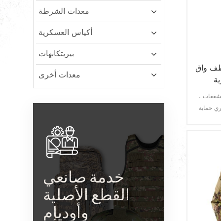
معدات الشرطة
أكياس العسكرية
بيريتكابهات
طف واق
معدات أخرى
ة
تشققات ،
ي حماية
 ومقاوم
خدمة صانعي
القطع الأصلية
وأوديإم