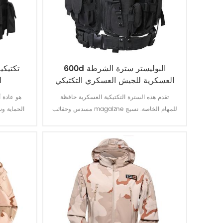
600d البوليستر سترة الشرطة
تكتيكي
العسكرية للجيش العسكري التكتيكي
ا
تقدم هذه السترة التكتيكية العسكرية حافظة
مسدس وحقائب magaizne للمهام الخاصة. نسيج
الحماية و
البوليستر أكسفورد مع طلاء PVC يجعل السترة
متينة ومقاومة للماء.
وهذا هو حما
مستوى الداخليين أو المستوى الثاني.