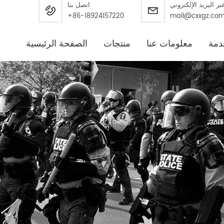
بر البريد الإلكتروني
اتصل بنا
+86-18924157220
mail@cxxgz.co
دمة
معلومات عنا
منتجات
الصفحة الرئيسية