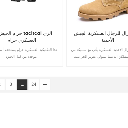
زال للرجال العسكرية الجيش
الأحذية
العسكري حزام
ال الأحذية العسكرية يأتي مع سميكة من
هذا التكتيكية العسكرية حزام يستخدم أس
فلكن ابد بنما تسولي تعزيز الجر بينما
موحدة من قبل الجنود.
ذه الخطوة. أعلى جودة الجلود تحقيق
ودائمة ومريحة للتنفس. مع اختياري ماء,
2
3
...
24