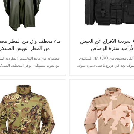
ة سريعة الافراج عن الجيش
ماء معطف واق من المطر مع
لأراميد سترة الرصاص
من المطر الجيش العسكري
المستوى IIIA (3A) هو عادة أعلى مستوى من
مصنوعة من مادة البوليستر المقاومة لل
سوف تجد في دروع ناعمة. سترة سوف
مع ثقوب سميكة ، يوفر المعطف العسكر
يحميك من كل شيء من مسدس عيار 44 ماغنوم.
أفضل للطقس ومقاوم للماء بشكل دائم
ية كبيرة. لا تسوية أخرى سترات أن نقدم
للغاية للتآكل والتمزق.