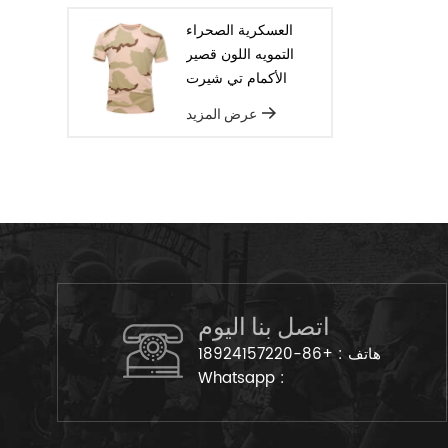
العسكرية الصحراء
التمويه اللون قصير
الأكمام تي شيرت
عرض المزيد
اتصل بنا اليوم
هاتف :
+86-18924157220
Whatsapp :