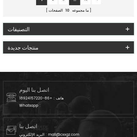
ما مجموعه
10
الصفحات
التصنيفات
منتجات جديدة
اتصل بنا اليوم
هاتف :
+86-18924157220
Whatsapp :
اتصل بنا
mail@cxxgz.com
البريد الإلكتروني :