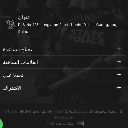
عنوان
Flr.6, No. 128 Jiangyuan Street, Tianhe District, Guangzhou,
China
تحتاج مساعدة
العلامات الساخنة
تجدنا على
الاشتراك
© China xinxing guangzhou import & export co., ltd. كل الحقوق محفوظة.
dyyseo.com
IPv6 شبكة مدعومة
|
IPV6