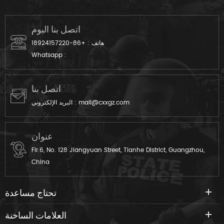
، وللمناسبات الخاصة تتميز أحذية
الخاصة.
ضباط الرجال الوعرة بتصميم
جريء بالأبيض والأسود ، ويجمع بين
اتصل بنا اليوم
المتانة المستوحاة من الجيش مع
هاتف :
+86-18924157220
صورة ظلية سلسة لارتداء في
Whatsapp :
المناطق الحضرية أو الخارجية
متعددة الاستخدامات.
اتصل بنا
mail@cxxgz.com
البريد الإلكتروني :
عنوان
Flr.6, No. 128 Jiangyuan Street, Tianhe District, Guangzhou,
China
تحتاج مساعدة
العلامات الساخنة