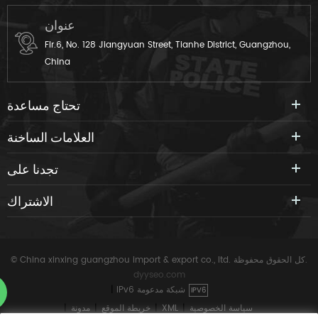
عنوان
Flr.6, No. 128 Jiangyuan Street, Tianhe District, Guangzhou,
China
تحتاج مساعدة
العلامات الساخنة
تجدنا على
الاشتراك
© China xinxing guangzhou import & export co., ltd. كل الحقوق محفوظة.
dyyseo.com
IPv6 شبكة مدعومة
|
IPV6
سياسة الخصوصية
|
XML
|
خريطة الموقع
|
مدونة
|