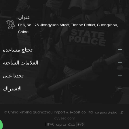
عنوان
Flr.6, No. 128 Jiangyuan Street, Tianhe District, Guangzhou,
China
تحتاج مساعدة
العلامات الساخنة
تجدنا على
الاشتراك
© China xinxing guangzhou import & export co., ltd. كل الحقوق محفوظة.
dyyseo.com
IPv6 شبكة مدعومة
|
IPV6