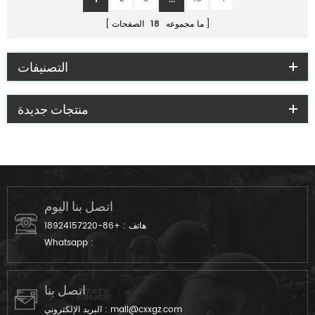
ما مجموعه
18
الصفحات
التصنيفات
منتجات جديدة
اتصل بنا اليوم
هاتف :
+86-18924157220
Whatsapp :
اتصل بنا
mail@cxxgz.com
البريد الإلكتروني :