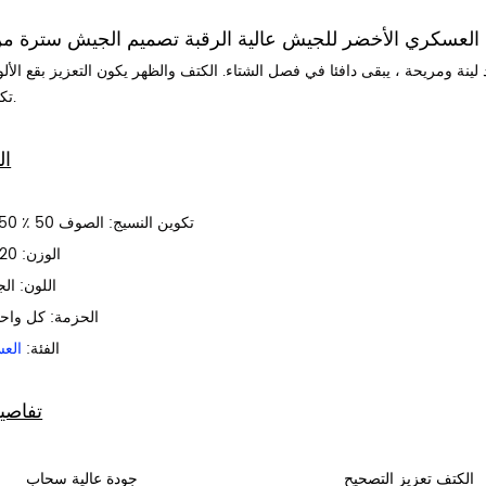
العسكري الأخضر للجيش عالية الرقبة تصميم الجيش سترة 
لينة ومريحة ،
يبقى دافئا في فصل الشتاء.
الكتف والظهر يكون التعزيز بقع الأل
تكون مخصصة.
ال
تكوين النسيج: الصوف 50 ٪ 50 ٪ الاكريليك
الوزن: 620±50 غرام
اللون: ال
الحزمة: كل واحد
الفئة:
العس
تفاصي
الكتف تعزيز التصحيح
جودة عالية سحاب