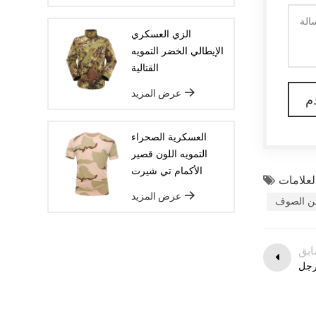
الإنتاج لضمان أن تكون السلع ديليفيريد
الزي العسكري
في الوقت المحدد.
الإيطالي الخضر التمويه
القتالية
عرض المزيد
العسكرية الصحراء
التمويه اللون قصير
الأكمام تي شيرت
عرض المزيد
من الصوف
ابق