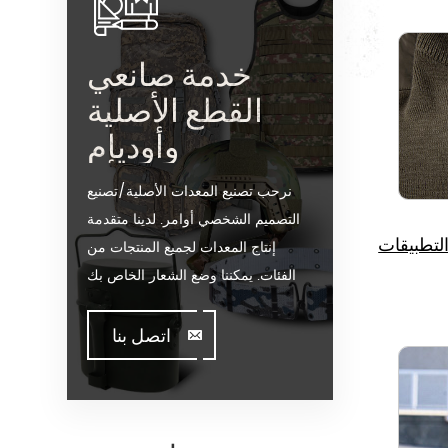
خدمة صانعي
القطع الأصلية
وأوديإم
نرحب تصنيع المعدات الأصلية/تصنيع
التصميم الشخصي أوامر. لدينا متقدمة
لتطبيقات
إنتاج المعدات لجميع المنتجات من
الفئات. يمكننا وضع الشعار الخاص بك
على موقعنا على الساخن بيع نموذج أو
تساعدك على إنتاج أوامر عندما تقابل
اتصل بنا
toughissues. ونحن مساعدة قيمة
العملاء لتصميم وتطوير منتجاتها من
خلال الوقوف على الإبداع &أمبير ؛
مبتكرة القدم. ونحن تصنيع المنتجات من