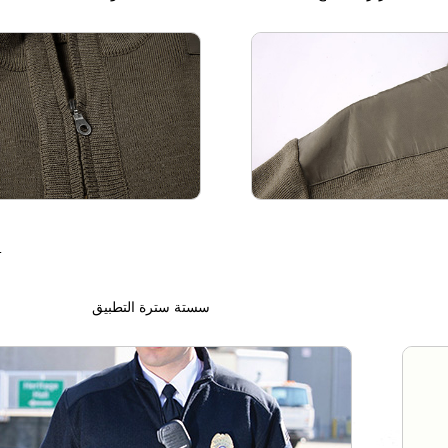
ا
سستة سترة التطبيق