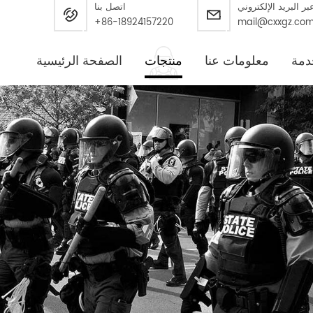
بر البريد الإلكتروني
اتصل بنا
+86-18924157220
mail@cxxgz.co
دمة
معلومات عنا
منتجات
الصفحة الرئيسية