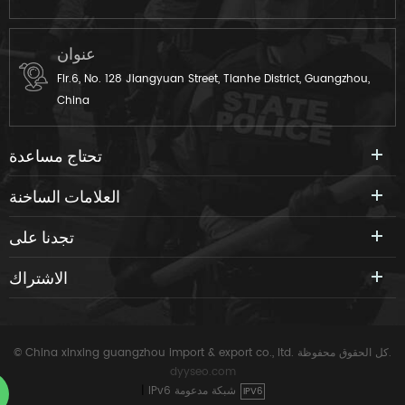
عنوان
Flr.6, No. 128 Jiangyuan Street, Tianhe District, Guangzhou,
China
تحتاج مساعدة
العلامات الساخنة
تجدنا على
الاشتراك
© China xinxing guangzhou import & export co., ltd. كل الحقوق محفوظة.
dyyseo.com
IPv6 شبكة مدعومة
|
IPV6