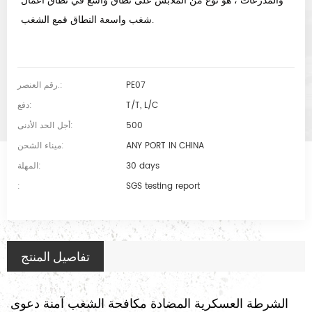
والمدرعات ، هو نوع من الملابس على نطاق واسع في نطاق أعمال
شغب واسعة النطاق قمع الشغب.
PE07
رقم العنصر.:
T/T, L/C
دفع:
500
أجل الحد الأدنى:
ANY PORT IN CHINA
ميناء الشحن:
30 days
المهلة:
:
SGS testing report
تفاصيل المنتج
الشرطة العسكرية المضادة مكافحة الشغب آمنة دعوى