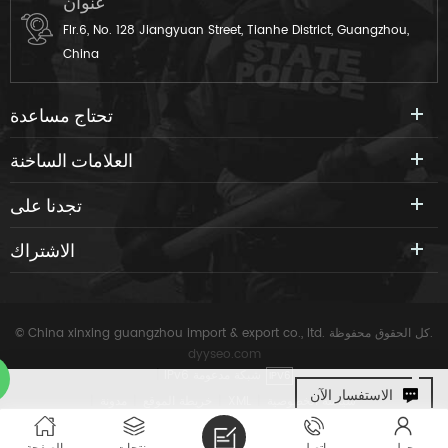
عنوان
Flr.6, No. 128 Jiangyuan Street, Tianhe District, Guangzhou,
China
تحتاج مساعدة
العلامات الساخنة
تجدنا على
الاشتراك
© China xinxing guangzhou import & export co., ltd. كل الحقوق محفوظة.
dyyseo.com
IPv6 شبكة مدعومة
|
IPV6
الاستفسار الآن
سياسة الخصوصية
|
XML
|
خريطة الموقع
|
مدونة
|