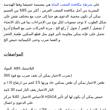
على
شرطة مكافحة الشغب البدلة
هي مصممة خصيصا وفقا الهندسة
البشرية من أجل مكافحة الشغب الغرض ، أكثر من 85% من الجسم
يمكن أن تكون محمية. الدعوى هو جنبا إلى جنب مع مختلف نقش على
شكل الطوب. لا توجد صعوبات لكل نوع من الإجراءات بما في ذلك الانحناء
/ تشغيل / القفز / تحول / ركع الخ ، مرنة الحركات حتى مع السلاح/درع
تحمل على. فإنه يمكن مقاومة تأثير قوي مثل قطع السكين, طعنة, الحجر
و العصا ضرب وحتى الكيميائية حمض الخ.
المواصفات
المواد: ABS البلاستيك
ضرب الاختبار:يمكن أن تقف ضرب مع قوة 360J
طعن الاختبار:يمكن أن طعن بسكين حاد وزنها 2.5 كجم من ارتفاع 1.10 م
النار الاختبار:يقف النار لمدة 30 ثانية.
الأحماض الاختبار: 40% تتركز H2SO4 حمض يمكن أن يكون لها أي تأثير
على الدعوى و اتصال.
اختبار الحرارة:يمكن وضعها في الفرن من 55" لمدة 6 ساعات مع أي تأثير