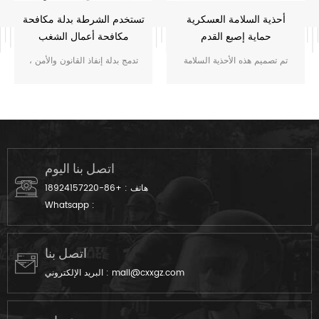
أحذية السلامة العسكرية
تستخدم الشرطة بدلة مكافحة
حماية إصبع القدم
مكافحة أعمال الشغب
العسكرية
تم تصميم هذه الأحذية السلامة
تدمج بدلة إنفاذ القانون والأمن ،
الصفراء الخضراء التي تم تصميمها
وهي بدلة تكتيكية للكاملة ، حشوة
للبيئات الوعرة ، وهي تجمع بين
ممتصة الصدمات ، المفاصل
جماليات الرؤية العالية وقبعات
المقواة ، ولوحات قابلة للتنفس
إصبع القدم المقوى والنعال
لتحقيق التوازن بين الحماية غير
المقاومة للانزلاق ، مما يضمن
المرغوب فيها مع الراحة الممتدة
الحماية والأسلوب الصناعي
في العمليات الطويلة.
اتصل بنا اليوم
الحديث.
هاتف :
+86-18924157220
Whatsapp :
اتصل بنا
mail@cxxgz.com
البريد الإلكتروني :