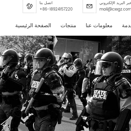
بر البريد الإلكتروني
اتصل بنا
+86-18924157220
mail@cxxgz.co
دمة
معلومات عنا
منتجات
الصفحة الرئيسية