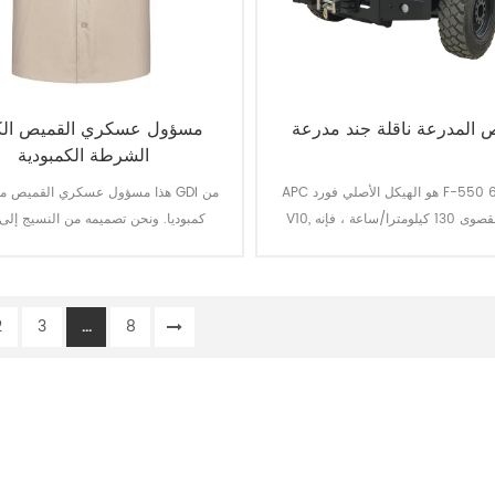
 المدرعة ناقلة جند مدرعة
مسؤول عسكري القميص الك
الشرطة الكمبودية
APC هو الهيكل الأصلي فورد F-550 6.8 لتر EFI
هذا مسؤول عسكري القميص مخصصة 
V10, السرعة القصوى 130 كيلومترا/ساعة ، فإنه
كمبوديا. ونحن تصميمه من النسيج إلى 
النهائي.
2
3
...
8