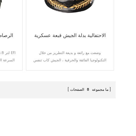
الاحتفالية بدلة الجيش قبعة عسكرية
الرصاص
وضعت مع رائعة و بديعة التطريز من خلال
التكنولوجيا الفائقة والحرفية ، الجيش كاب تنفس
windproof و التظليل.
يمكن تحميل 10-12 الجنود في ماكس.
ما مجموعه
8
الصفحات