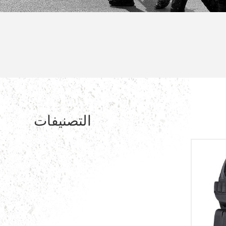
التصنيفات
مكافحة موحدة
سترة عسكرية
العسكرية تي شيرت