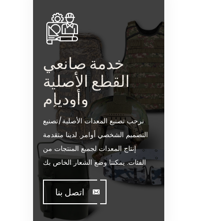
خدمة صانعي
القطع الأصلية
وأوديإم
نرحب تصنيع المعدات الأصلية/تصنيع
التصميم الشخصي أوامر. لدينا متقدمة
إنتاج المعدات لجميع المنتجات من
الفئات. يمكننا وضع الشعار الخاص بك
على موقعنا على الساخن بيع نموذج أو
تساعدك على إنتاج أوامر عندما تقابل
اتصل بنا
toughissues. ونحن مساعدة قيمة
العملاء لتصميم وتطوير منتجاتها من