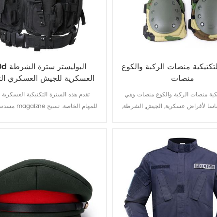
لتكتيكية منصات الركبة والكوع
600d البولي
منصات
العسكرية للجيش العسكري الت
يكية منصات الركبة والكوع منصات وهي
تقدم هذه السترة التكتيكية العسكرية
سا لأغراض عسكرية, الجيش, الشرطة,
مسدس وحقائب izne
أمن, رجال أعمال, الخ.
البوليستر أكسفورد مع طلاء PVC
متينة ومقاومة للماء.