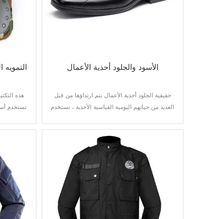
الأسود والجلود أحذية الأعمال
التمويه ا
حقيقية الجلود أحذية الأعمال يتم ارتداؤها من قبل
هذه التكت
العديد من حياتهم اليومية القياسية الأحذية ، تستخدم
تستخدم أسا
على نطاق واسع في الرقص ، ضابط في الجيش و
للمناسبات الخاصة.