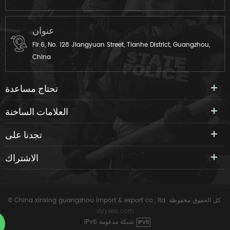
عنوان
Flr.6, No. 128 Jiangyuan Street, Tianhe District, Guangzhou,
China
تحتاج مساعدة
العلامات الساخنة
تجدنا على
الاشتراك
© China xinxing guangzhou import & export co., ltd. كل الحقوق محفوظة.
dyyseo.com
IPv6 شبكة مدعومة
|
IPV6