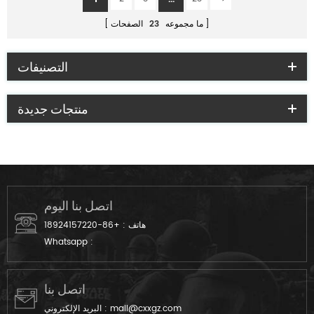
ما مجموعه
23
الصفحات
التصنيفات
منتجات جديدة
اتصل بنا اليوم
هاتف :
+86-18924157220
Whatsapp :
اتصل بنا
mail@cxxgz.com
البريد الإلكتروني :