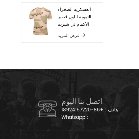
العسكرية الصحراء
التمويه اللون قصير
الأكمام تي شيرت
عرض المزيد
اتصل بنا اليوم
هاتف :
+86-18924157220
Whatsapp :