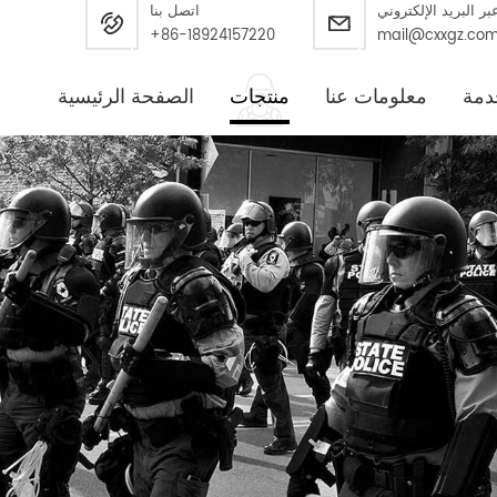
بر البريد الإلكتروني
اتصل بنا
+86-18924157220
mail@cxxgz.co
دمة
معلومات عنا
منتجات
الصفحة الرئيسية