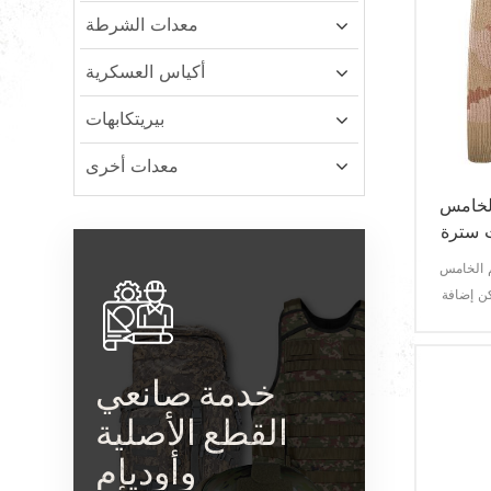
معدات الشرطة
أكياس العسكرية
بيريتكابهات
معدات أخرى
الخامس
ت سترة
م الخامس
v أو زر الإغلاق
خدمة صانعي
القطع الأصلية
وأوديإم