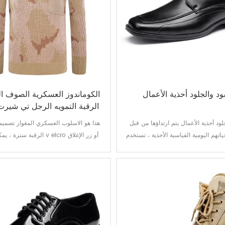
ود والجلود أحذية الأعمال
الكوماندوز العسكرية الصوف 
الرقبة التمويه الرجل تي شير
لود أحذية الأعمال يتم ارتداؤها من قبل
هذا هو الاسلوب العسكري المغوار تصمي
ياتهم اليومية القياسية الأحذية ، تستخدم
الرقبة سترة ، يمكن إضافة  elcro
واسع في الرقص ، ضابط في الجيش و
الكتفيات و أنا يبدو رائعا مع أي موحد .
للمناسبات الخاصة.