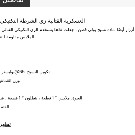
ripstop العسكرية القتالية زي الشرطة التكتيكي
يستخدم الزي التكتيكي القتالي للشرطة نوع bdu الكلاسيكي ، وله جيب كبير مع إغلاق زر ، والإغلاق الأمامي
الملابس مقاومة للتنفس والتآكل.
م
تكوين النسيج: 65@بوليستر ، 35@قطن
وزن القماش: 210 ج
العبوة: ملابس * 1 قطعة ، بنطلون * 1 قطعة ، قبعة * 1 قطعة
الفئة:
تظهر 