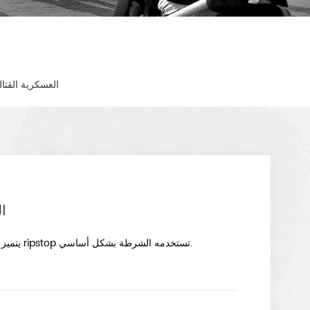
Ripstop العسكرية 
op
يتميز الزي التكتيكي للشرطة بأربعة جيوب مع زر إغلاق ، مصنوع من قماش ripstop تستخدمه الشرطة بشكل أساسي.