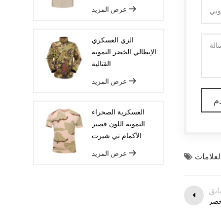
والجلود وغيرها. الإنتاج الضخم بعد تأكيد
عرض المزيد
العينة ، سوف ترتيب البضائع على خط
الإنتاج لضمان أن تكون السلع ديليفيريد
الزي العسكري
في الوقت المحدد.
الإيطالي الخضر التمويه
القتالية
عرض المزيد
العسكرية الصحراء
التمويه اللون قصير
الأكمام تي شيرت
عرض المزيد
ابق
أخضر