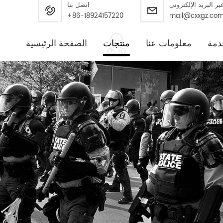
بر البريد الإلكتروني
اتصل بنا
+86-18924157220
mail@cxxgz.co
دمة
معلومات عنا
منتجات
الصفحة الرئيسية