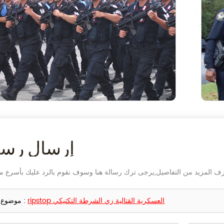
إرسال رسا
ripstop العسكرية القتالية زي الشرطة التكتيكي
موضوع :