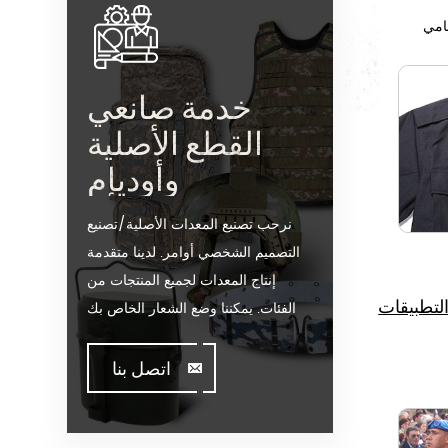
امي
خدمة صانعي
القطع الأصلية
وأوديإم
نرحب تصنيع المعدات الأصلية/تصنيع
التصميم الشخصي أوامر. لدينا متقدمة
إنتاج المعدات لجميع المنتجات من
لتطبيقات
الفئات. يمكننا وضع الشعار الخاص بك
على موقعنا على الساخن بيع نموذج أو
تساعدك على إنتاج أوامر عندما تقابل
اتصل بنا
toughissues. ونحن مساعدة قيمة
العملاء لتصميم وتطوير منتجاتها من