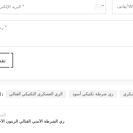
سكري
زي شرطة تكتيكي أسود
الزي العسكري التكتيكي القتالي
العلامات :
الس
زي الشرطة الأمني ​​القتالي الزيتون ال