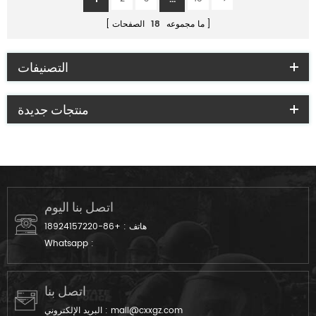
ما مجموعه
18
الصفحات
التصنيفات
منتجات جديدة
اتصل بنا اليوم
هاتف :
+86-18924157220
Whatsapp :
اتصل بنا
mail@cxxgz.com
البريد الإلكتروني :