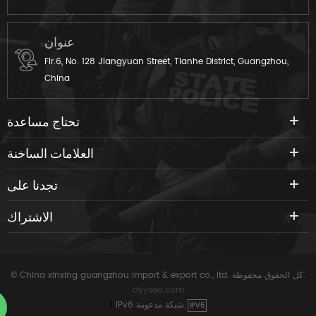
عنوان
Flr.6, No. 128 Jiangyuan Street, Tianhe District, Guangzhou,
China
تحتاج مساعدة
العلامات الساخنة
تجدنا على
الاشتراك
© China xinxing guangzhou import & export co., ltd. كل الحقوق محفوظة.
dyyseo.com
IPv6 شبكة مدعومة
|
IPV6