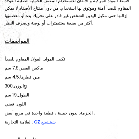
قسط المواد المركبة و الاتقان للاستخدام المكثف الحماية.الصلبة الفولاذ
المقاوم للصدأ آمنة وموثوق بها استخدام. من دون مفتاح الأصفاد لا يمكن
إزالتها حتى مكبل اليدين الشخص غير قادر على تحريك يده أو معصميها
أكثر من بضعة سنتيمترات أو بوصة وبصرف النظر.
المواصفات
تكبيل المواد: الفولاذ المقاوم للصدأ
ماكس القطر:7.8 سم
مين قطرها:4.5 سم
الوزن:300g
الطول:19 سم
اللون: فضي
الحزمة: بدون حقيبة ، قطعة واحدة في مربع أبيض ،
GZ شينشينغ
العلامة التجارية: