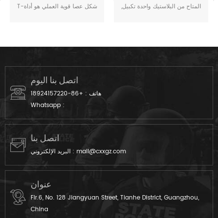
bation
المتاح من البلاستيك واحدة تكبيل,
T-شكل عصا قوية العملي هو أداة
تستخدم في المقام الأول عن
أساسية الشرطة العسكرية وأفراد
الشرطة, العسكرية, محكمة, واحدة
الأمن.
من الأشياء.
اتصل بنا اليوم
هاتف :
+86-18924157220
Whatsapp :
اتصل بنا
mail@cxxgz.com
البريد الإلكتروني :
عنوان
Flr.6, No. 128 Jiangyuan Street, Tianhe District, Guangzhou,
China