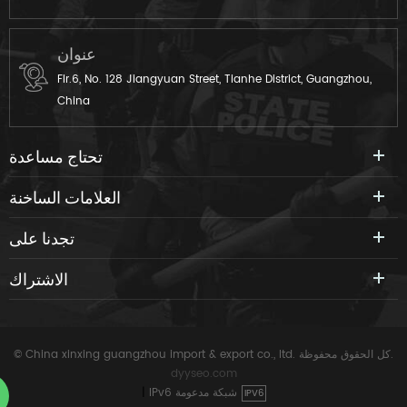
عنوان
Flr.6, No. 128 Jiangyuan Street, Tianhe District, Guangzhou,
China
تحتاج مساعدة
العلامات الساخنة
تجدنا على
الاشتراك
© China xinxing guangzhou import & export co., ltd. كل الحقوق محفوظة.
dyyseo.com
IPv6 شبكة مدعومة
|
IPV6