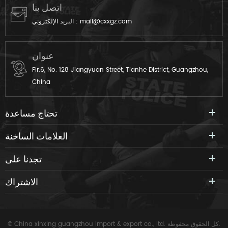
اتصل بنا
mail@cxxgz.com
البريد الإلكتروني :
عنوان
Flr.6, No. 128 Jiangyuan Street, Tianhe District, Guangzhou,
China
تحتاج مساعدة
العلامات الساخنة
تجدنا على
الاشتراك
© China xinxing guangzhou import & export co., ltd. كل الحقوق محفوظة.