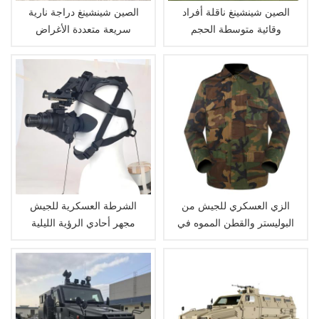
الصين شينشينغ ناقلة أفراد
الصين شينشينغ دراجة نارية
وقائية متوسطة الحجم
سريعة متعددة الأغراض
الزي العسكري للجيش من
الشرطة العسكرية للجيش
البوليستر والقطن المموه في
مجهر أحادي الرؤية الليلية
الغابة BDU
Microlight