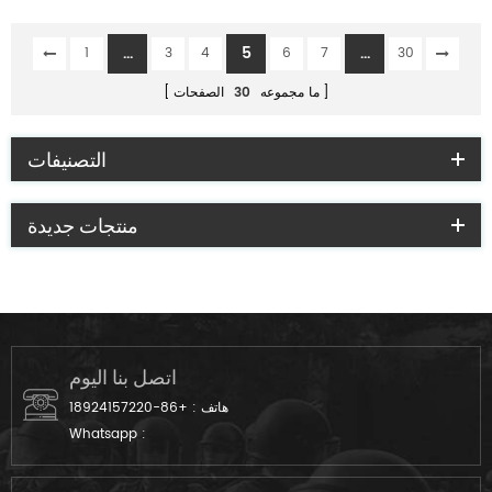
...
5
...
1
3
4
6
7
30
ما مجموعه
30
الصفحات
التصنيفات
منتجات جديدة
اتصل بنا اليوم
هاتف :
+86-18924157220
Whatsapp :