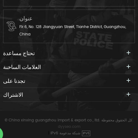
عنوان
Flr.6, No. 128 Jiangyuan Street, Tianhe District, Guangzhou,
China
تحتاج مساعدة
العلامات الساخنة
تجدنا على
الاشتراك
© China xinxing guangzhou import & export co., ltd. كل الحقوق محفوظة.
dyyseo.com
IPv6 شبكة مدعومة
|
IPV6