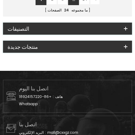
ما مجموعه
24
الصفحات
التصنيفات
منتجات جديدة
اتصل بنا اليوم
هاتف :
+86-18924157220
Whatsapp :
اتصل بنا
mail@cxxgz.com
البريد الإلكتروني :