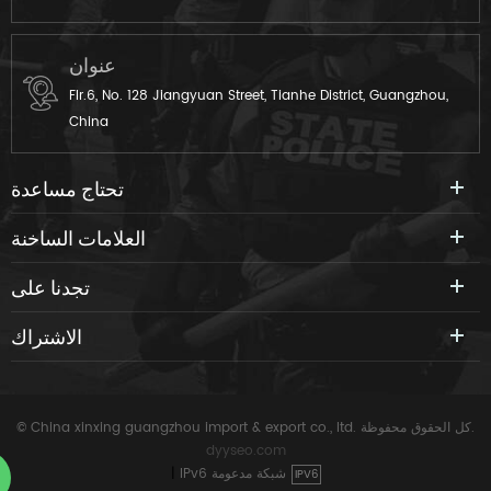
عنوان
Flr.6, No. 128 Jiangyuan Street, Tianhe District, Guangzhou,
China
تحتاج مساعدة
العلامات الساخنة
تجدنا على
الاشتراك
© China xinxing guangzhou import & export co., ltd. كل الحقوق محفوظة.
dyyseo.com
IPv6 شبكة مدعومة
|
IPV6