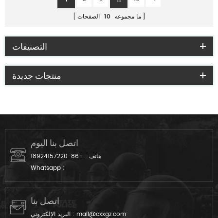
ما مجموعه
10
الصفحات
التصنيفات
منتجات جديدة
اتصل بنا اليوم
هاتف :
+86-18924157220
Whatsapp :
اتصل بنا
mail@cxxgz.com
البريد الإلكتروني :