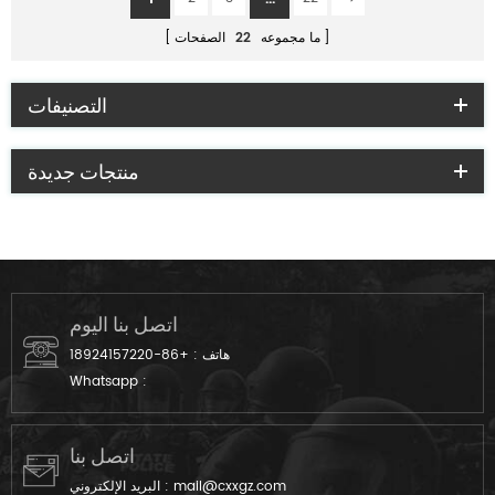
ما مجموعه
22
الصفحات
التصنيفات
منتجات جديدة
اتصل بنا اليوم
هاتف :
+86-18924157220
Whatsapp :
اتصل بنا
mail@cxxgz.com
البريد الإلكتروني :