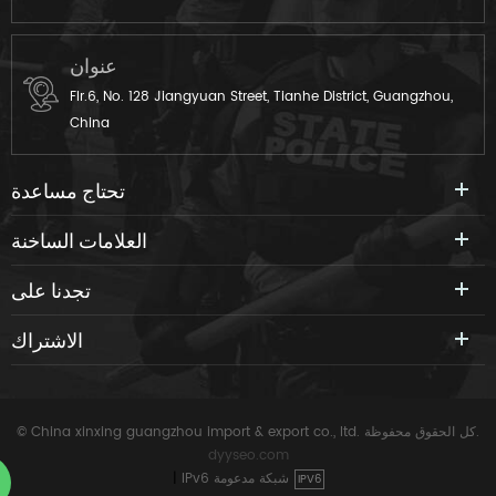
عنوان
Flr.6, No. 128 Jiangyuan Street, Tianhe District, Guangzhou,
China
تحتاج مساعدة
العلامات الساخنة
تجدنا على
الاشتراك
© China xinxing guangzhou import & export co., ltd. كل الحقوق محفوظة.
dyyseo.com
IPv6 شبكة مدعومة
|
IPV6