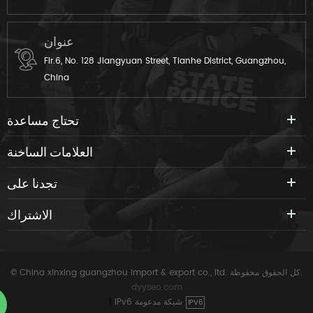
عنوان
Flr.6, No. 128 Jiangyuan Street, Tianhe District, Guangzhou,
China
تحتاج مساعدة
العلامات الساخنة
تجدنا على
الاشتراك
© China xinxing guangzhou import & export co., ltd. كل الحقوق محفوظة.
dyyseo.com
IPv6 شبكة مدعومة
|
IPV6