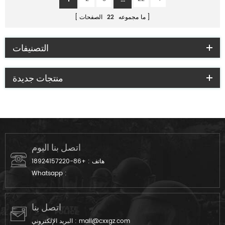
ما مجموعه
22
الصفحات
التصنيفات
منتجات جديدة
اتصل بنا اليوم
هاتف :
+86-18924157220
Whatsapp :
اتصل بنا
mail@cxxgz.com
البريد الإلكتروني :