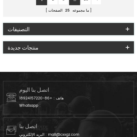
ما مجموعه
25
الصفحات
التصنيفات
منتجات جديدة
اتصل بنا اليوم
هاتف :
+86-18924157220
Whatsapp :
اتصل بنا
mail@cxxgz.com
البريد الإلكتروني :