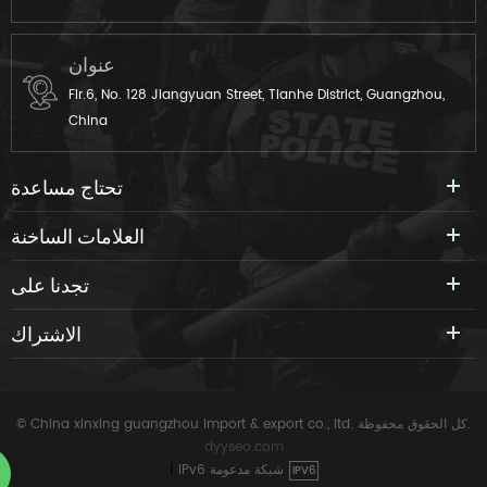
عنوان
Flr.6, No. 128 Jiangyuan Street, Tianhe District, Guangzhou,
China
تحتاج مساعدة
العلامات الساخنة
تجدنا على
الاشتراك
© China xinxing guangzhou import & export co., ltd. كل الحقوق محفوظة.
dyyseo.com
IPv6 شبكة مدعومة
|
IPV6