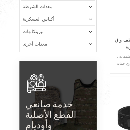
معدات الشرطة
أكياس العسكرية
بيريتكابهات
طف واق
معدات أخرى
ة
تشققات ،
ي حماية
 ومقاوم
خدمة صانعي
القطع الأصلية
وأوديإم