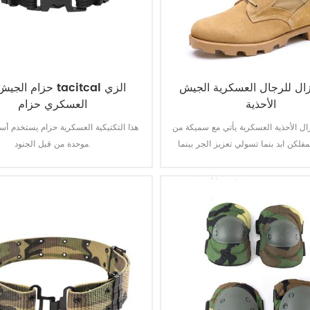
زال للرجال العسكرية الجيش
الأحذية
العسكري حزام
ال الأحذية العسكرية يأتي مع سميكة من
هذا التكتيكية العسكرية حزام يستخدم أس
فلكن ابد بنما تسولي تعزيز الجر بينما
موحدة من قبل الجنود.
ذه الخطوة. أعلى جودة الجلود تحقيق
ودائمة ومريحة للتنفس. مع اختياري ماء,