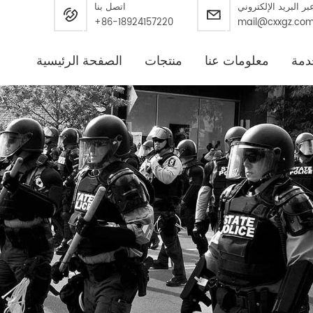
بر البريد الإلكتروني
اتصل بنا
+86-18924157220
mail@cxxgz.co
دمة
معلومات عنا
منتجات
الصفحة الرئيسية