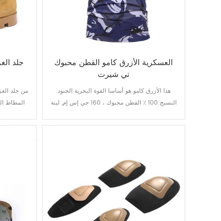
العسكرية الأزرق كامو القطن محبوك
جلد الغ
تي شيرت
هذا الأزرق كامو هو أساسا القوة البحرية الجنود.
من جلد الغز
النسيج:100 ٪ القطن محبوك ، 160 جي إس إم, لينة
المطاط الم
ومريحة وتنفس جيدة امتصاص العرق ، ثبات لون
كنت على ه
الإضاءة ، غسل وفرك هو المستوى 3-4
نوعية جيدة 
زيت مقاومة, مقاومة للحريق, طعنة وظيفة واقية.