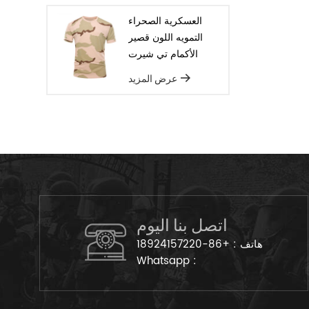
العسكرية الصحراء
التمويه اللون قصير
الأكمام تي شيرت
عرض المزيد
اتصل بنا اليوم
هاتف :
+86-18924157220
Whatsapp :