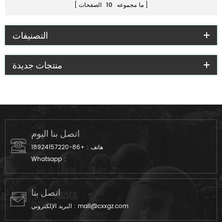
ما مجموعه
10
الصفحات
التصنيفات
منتجات جديدة
اتصل بنا اليوم
هاتف :
+86-18924157220
Whatsapp :
اتصل بنا
mail@cxxgz.com
البريد الإلكتروني :