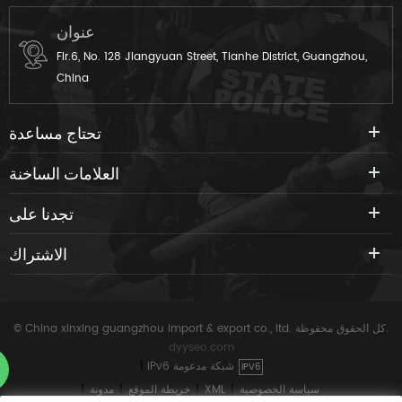
عنوان
Flr.6, No. 128 Jiangyuan Street, Tianhe District, Guangzhou,
China
تحتاج مساعدة
العلامات الساخنة
تجدنا على
الاشتراك
© China xinxing guangzhou import & export co., ltd. كل الحقوق محفوظة.
dyyseo.com
IPv6 شبكة مدعومة
|
IPV6
سياسة الخصوصية
|
XML
|
خريطة الموقع
|
مدونة
|