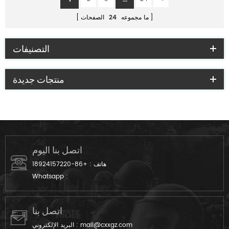
ما مجموعه
24
الصفحات
التصنيفات
منتجات جديدة
اتصل بنا اليوم
هاتف :
+86-18924157220
Whatsapp :
اتصل بنا
mail@cxxgz.com
البريد الإلكتروني :