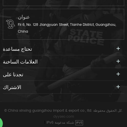
عنوان
Flr.6, No. 128 Jiangyuan Street, Tianhe District, Guangzhou,
China
تحتاج مساعدة
العلامات الساخنة
تجدنا على
الاشتراك
© China xinxing guangzhou import & export co., ltd. كل الحقوق محفوظة.
dyyseo.com
IPv6 شبكة مدعومة
|
IPV6