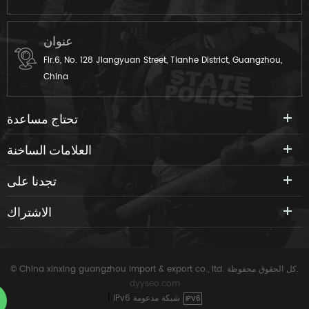
عنوان
Flr.6, No. 128 Jiangyuan Street, Tianhe District, Guangzhou,
China
تحتاج مساعدة
العلامات الساخنة
تجدنا على
الاشتراك
© China xinxing guangzhou import & export co., ltd. كل الحقوق محفوظة.
dyyseo.com
IPv6 شبكة مدعومة
|
IPV6