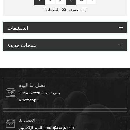
ما مجموعه
23
الصفحات
التصنيفات
منتجات جديدة
اتصل بنا اليوم
هاتف :
+86-18924157220
Whatsapp :
اتصل بنا
mail@cxxgz.com
البريد الإلكتروني :