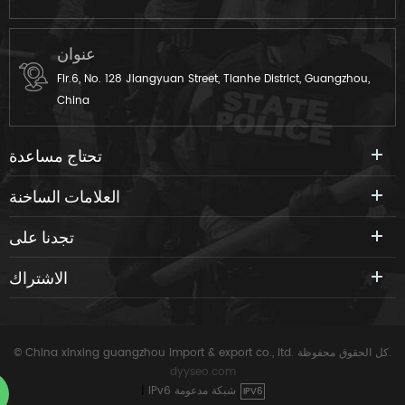
عنوان
Flr.6, No. 128 Jiangyuan Street, Tianhe District, Guangzhou,
China
تحتاج مساعدة
العلامات الساخنة
تجدنا على
الاشتراك
© China xinxing guangzhou import & export co., ltd. كل الحقوق محفوظة.
dyyseo.com
IPv6 شبكة مدعومة
|
IPV6