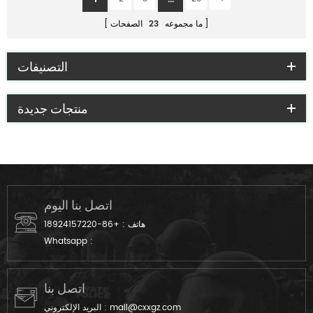
ما مجموعه
23
الصفحات
التصنيفات
منتجات جديدة
اتصل بنا اليوم
هاتف :
+86-18924157220
Whatsapp :
اتصل بنا
mail@cxxgz.com
البريد الإلكتروني :